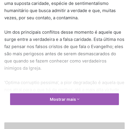
uma suposta caridade, espécie de sentimentalismo
humanitário que busca admitir a verdade e que, muitas
vezes, por seu contato, a contamina.
Um dos principais conflitos desse momento é aquele que
surge entre a verdadeira e a falsa car
idade. Esta última nos
faz pensar nos falsos cristos de que fala o Evangelho; eles
são mais perigosos antes de serem desmascarados do
que quando se fazem conhecer como verdadeiros
inimigos da Igreja.
'Optima corruptio pessima', a pior degradação é aquela que
nos atrai para o que há de melhor, até a mais alta virtude
teologal. O bem aparente que atrai o pecador é, de fato,
Mostrar mais
ainda mais perigoso porque é o simulacro (a
representação) de um bem maior; como por exemplo o
ideal dos 'pan-cristãos' que buscam a união das igrejas em
detrimento da fé que essa união supõe.
O