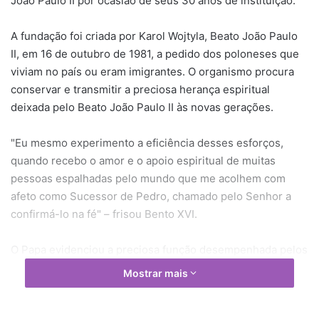
João Paulo II por ocasião de seus 30 anos de instituição.
A fundação foi criada por Karol Wojtyla, Beato João Paulo
II, em 16 de outubro de 1981, a pedido dos poloneses que
viviam no país ou eram imigrantes. O organismo procura
conservar e transmitir a preciosa herança espiritual
deixada pelo Beato João Paulo II às novas gerações.
"Eu mesmo experimento a eficiência desses esforços,
quando recebo o amor e o apoio espiritual de muitas
pessoas espalhadas pelo mundo que me acolhem com
afeto como Sucessor de Pedro, chamado pelo Senhor a
confirmá-lo na fé" – frisou Bento XVI.
O Papa evidenciou a preciosa função desempenhada pelos
Amigos da Fundação João Paulo II, espalhados por todos
Mostrar mais
os continentes, milhares de benfeitores que apóiam
financeira e espiritualmente as atividades do organismo.