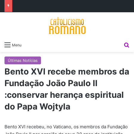
P
Menu
Últimas Notícias
Bento XVI recebe membros da
Fundação João Paulo II
:conservar herança espiritual
do Papa Wojtyla
Bento XVI recebeu, no Vaticano, os membros da Fundação