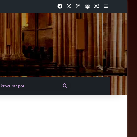
Facebook
X
Instagram
Entrar
Artigo aleatório
Barra Latera
igo aleatório
Procurar
por