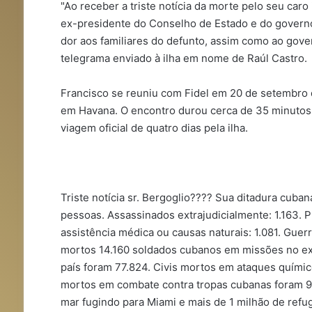
"Ao receber a triste notícia da morte pelo seu car
ex-presidente do Conselho de Estado e do govern
dor aos familiares do defunto, assim como ao gov
telegrama enviado à ilha em nome de Raúl Castro.
Francisco se reuniu com Fidel em 20 de setembro de
em Havana. O encontro durou cerca de 35 minutos,
viagem oficial de quatro dias pela ilha.
Triste notícia sr. Bergoglio???? Sua ditadura cuba
pessoas. Assassinados extrajudicialmente: 1.163. P
assistência médica ou causas naturais: 1.081. Guer
mortos 14.160 soldados cubanos em missões no ext
país foram 77.824. Civis mortos em ataques químic
mortos em combate contra tropas cubanas foram 9.3
mar fugindo para Miami e mais de 1 milhão de refu