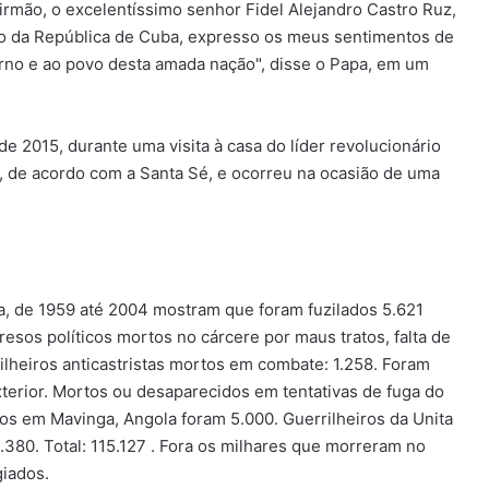
o irmão, o excelentíssimo senhor Fidel Alejandro Castro Ruz,
o da República de Cuba, expresso os meus sentimentos de
erno e ao povo desta amada nação", disse o Papa, em um
 2015, durante uma visita à casa do líder revolucionário
 de acordo com a Santa Sé, e ocorreu na ocasião de uma
na, de 1959 até 2004 mostram que foram fuzilados 5.621
resos políticos mortos no cárcere por maus tratos, falta de
rilheiros anticastristas mortos em combate: 1.258. Foram
erior. Mortos ou desaparecidos em tentativas de fuga do
os em Mavinga, Angola foram 5.000. Guerrilheiros da Unita
80. Total: 115.127 . Fora os milhares que morreram no
giados.