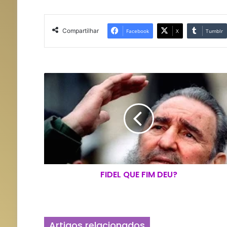
Compartilhar
Facebook
X
Tumblr
F
I
D
E
L
Q
U
E
F
FIDEL QUE FIM DEU?
I
M
D
E
U
Artigos relacionados