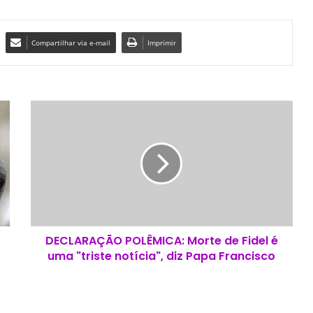
Compartilhar via e-mail
Imprimir
D
E
C
L
A
R
A
Ç
Ã
DECLARAÇÃO POLÊMICA: Morte de Fidel é
O
uma "triste notícia", diz Papa Francisco
P
O
L
Ê