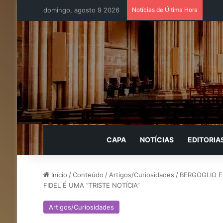
domingo, agosto 9 2026
Notícias de Última Hora
CAPA
NOTÍCIAS
EDITORIA
Início
/
Conteúdo
/
Artigos/Curiosidades
/
BERGOGLIO E
FIDEL É UMA “TRISTE NOTÍCIA”
Artigos/Curiosidades