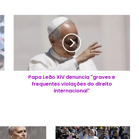
P
a
p
a
L
e
ã
o
X
Papa Leão XIV denuncia "graves e
I
frequentes violações do direito
V
d
internacional"
e
n
u
n
c
i
a