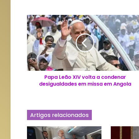
P
a
p
a
L
e
ã
o
X
Papa Leão XIV volta a condenar
I
desigualdades em missa em Angola
V
v
o
l
t
Artigos relacionados
a
a
c
o