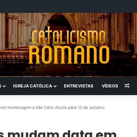
Art
S
IGREJA CATÓLICA
ENTREVISTAS
VÍDEOS
a em homenagem a São Carlo Acutis para 13 de outubro
ros mudam data em