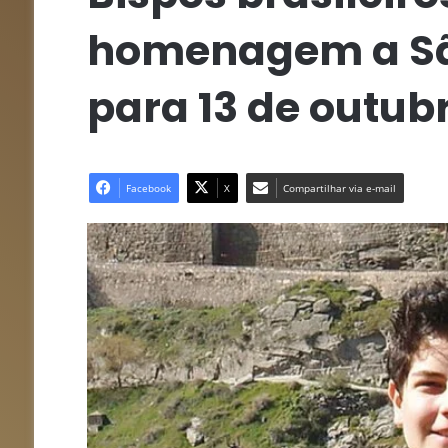
homenagem a São
para 13 de outub
Facebook
X
Compartilhar via e-mail