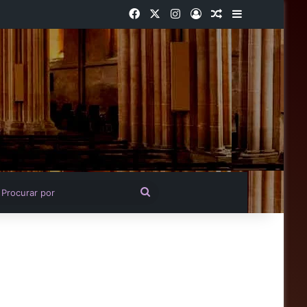
Facebook
X
Instagram
Entrar
Artigo aleatório
Barra Latera
igo aleatório
Procurar
por