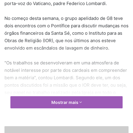
porta-voz do Vaticano, padre Federico Lombardi.
No começo desta semana, o grupo apelidado de G8 teve
dois encontros com o Pontífice para discutir mudanças nos
órgãos financeiros da Santa Sé, como o Instituto para as
Obras de Religião (IOR), que nos últimos anos esteve
envolvido em escândalos de lavagem de dinheiro.
"Os trabalhos se desenvolveram em uma atmosfera de
notável interesse por parte dos cardeais em compreender
bem a matéria", contou Lombardi. Segundo ele, um dos
pontos discutidos foi a missão que o IOR deve ter, ou seja,
seu papel no trabalho realizado pela Igreja em todo o
mundo, que precisa ir além das suas funções econômicas.
Mostrar mais
"Foi considerada de modo articulado e amplo a realidade
do Instituto, as causas dos problemas que podem ter
existido no passado, e foram indicadas algumas possíveis
V