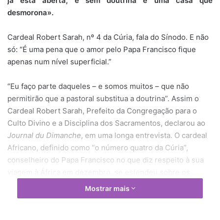
já está aberta, e sem doutrina é uma casa que
desmorona».
Cardeal Robert Sarah, nº 4 da Cúria, fala do Sínodo. E não
só: “É uma pena que o amor pelo Papa Francisco fique
apenas num nível superficial.”
“Eu faço parte daqueles – e somos muitos – que não
permitirão que a pastoral substitua a doutrina”. Assim o
Cardeal Robert Sarah, Prefeito da Congregação para o
Culto Divino e a Disciplina dos Sacramentos, declarou ao
Journal du Dimanche
, em uma longa entrevista. O cardeal
Africano, definido como “o número quatro da Cúria”,
conselheiro do Papa Francisco no que diz respeito à sua
viagem à África em dezembro, se estendeu sobre os
temas da família, da política e do Sínodo Ordinário e
Mostrar mais
Extraordinário.