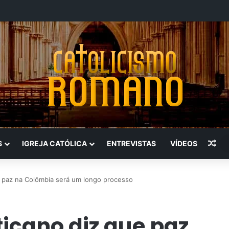
Art
S
IGREJA CATÓLICA
ENTREVISTAS
VÍDEOS
e paz na Colômbia será um longo processo
icano diz que paz