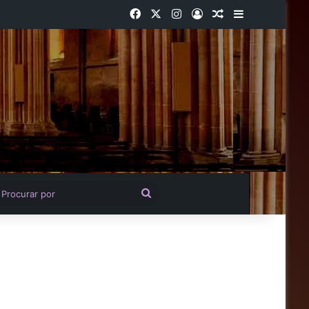
Facebook
X
Instagram
Entrar
Artigo aleatório
Barra Latera
igo aleatório
Procurar
por