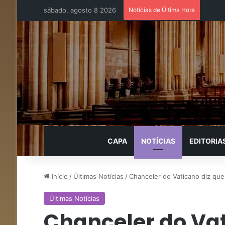
sábado, agosto 8 2026
Notícias de Última Hora
CAPA
NOTÍCIAS
EDITORIA
Início
/
Últimas Notícias
/
Chanceler do Vaticano diz qu
Últimas Notícias
Chanceler do Vat