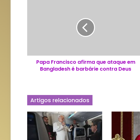
P
a
p
a
F
r
a
n
c
Papa Francisco afirma que ataque em
i
Bangladesh é barbárie contra Deus
s
c
o
a
f
Artigos relacionados
i
r
m
a
q
u