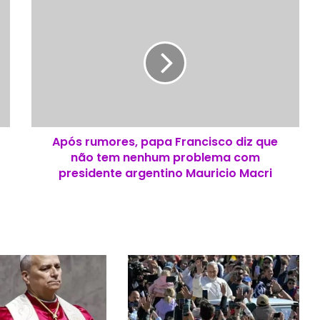
A
p
ó
s
r
u
m
o
r
Após rumores, papa Francisco diz que
e
não tem nenhum problema com
s
,
presidente argentino Mauricio Macri
p
a
p
a
F
r
a
n
c