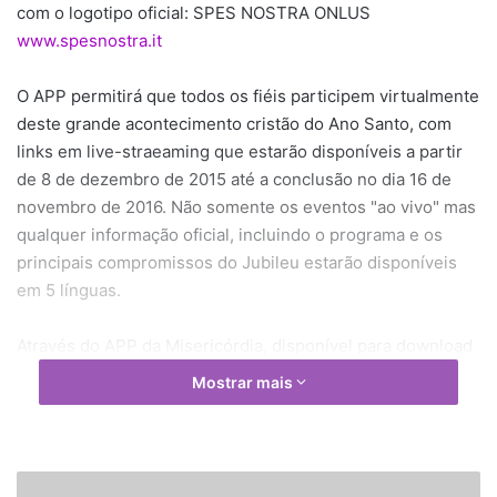
com o logotipo oficial: SPES NOSTRA ONLUS
www.spesnostra.it
O APP permitirá que todos os fiéis participem virtualmente
deste grande acontecimento cristão do Ano Santo, com
links em live-straeaming que estarão disponíveis a partir
de 8 de dezembro de 2015 até a conclusão no dia 16 de
novembro de 2016. Não somente os eventos "ao vivo" mas
qualquer informação oficial, incluindo o programa e os
principais compromissos do Jubileu estarão disponíveis
em 5 línguas.
Através do APP da Misericórdia, disponível para download
em todas as plataformas on-line, você poderá fazer um
Mostrar mais
tour virtual nas quatro basílicas papais: São Pedro, São
João de Latrão, São Paulo fora dos Muros e Santa Maria
Maior e nas três igrejas da Misericórdia: Espírito Santo em
Sassia, Santa Maria in Traspontina e Santuário do Divino
P