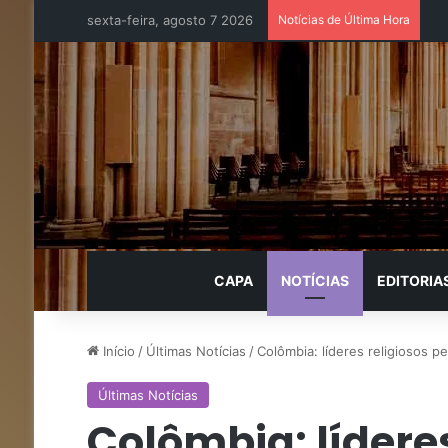
sexta-feira, agosto 7 2026
Notícias de Última Hora
CAPA
NOTÍCIAS
EDITORIA
Início
/
Últimas Notícias
/
Colômbia: líderes religiosos 
Últimas Notícias
Colômbia: lídere