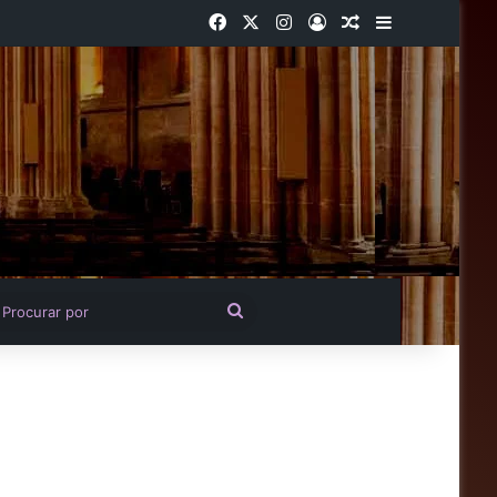
Facebook
X
Instagram
Entrar
Artigo aleatório
Barra Latera
igo aleatório
Procurar
por