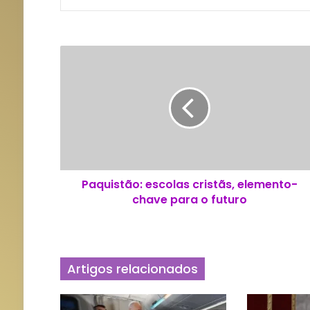
P
a
q
u
i
s
t
ã
o
Paquistão: escolas cristãs, elemento-
:
chave para o futuro
e
s
c
o
l
Artigos relacionados
a
s
c