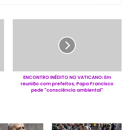
E
N
C
O
N
T
R
O
I
ENCONTRO INÉDITO NO VATICANO: Em
N
reunião com prefeitos, Papa Francisco
É
D
pede "consciência ambiental"
I
T
O
N
O
V