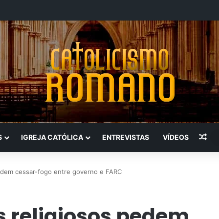
Art
S
IGREJA CATÓLICA
ENTREVISTAS
VÍDEOS
pedem cessar-fogo entre governo e FARC
s religiosos pedem