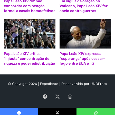
Papa Leão XIV diz não
Em vigília de oração no
a
concordar com bênção
Vaticano, Papa Leão XIV faz
v
formal a casais homoafetivos
apelo contra guerras
a
,
c
o
n
f
i
r
Papa Leão XIV critica
Papa Leão XIV expressa
m
“injusta” concentração de
“esperança” após cessar-
a
riqueza e pede redistribuição
fogo entre EUA e Irã
o
V
a
t
© Copyright 2026 |
Expediente
| Desenvolvido por
UNOPress
i
c
Facebook
X
Instagram
a
n
o