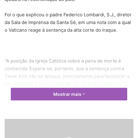
Foi o que explicou o padre Federico Lombardi, S.J., diretor
da Sala de Imprensa da Santa Sé, em uma nota com a qual
o Vaticano reage à sentença da alta corte do Iraque.
“A posição da Igreja Católica sobre a pena de morte é
conhecida. Espera-se, portanto, que a sentença contra
Tarek Aziz não se aplique, precisamente para favorecer a
reconciliação e a reconstrução da paz e da justiça no
Iraque, depois dos grandes sofrimentos passados”, afirma
Mostrar mais
o comunicado.
S
a
O padre Lombardi acrescenta que “pelo que se refere a
n
uma possível intervenção humanitária, a Santa Sé costuma