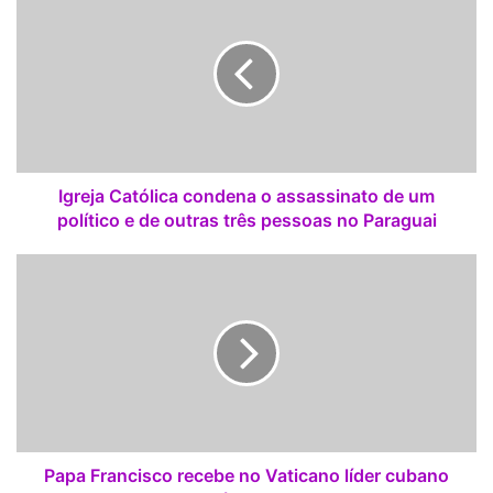
g
Francisco de participar em Fátima nas celebrações do
r
centenário das aparições em 2017.
e
j
a
C
a
t
ó
Igreja Católica condena o assassinato de um
l
político e de outras três pessoas no Paraguai
i
c
P
a
a
c
p
o
a
n
F
d
r
e
a
n
n
a
c
o
i
Papa Francisco recebe no Vaticano líder cubano