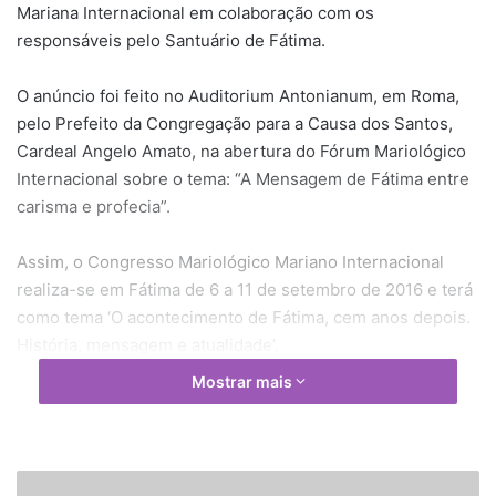
Mariana Internacional em colaboração com os
responsáveis pelo Santuário de Fátima.
O anúncio foi feito no Auditorium Antonianum, em Roma,
pelo Prefeito da Congregação para a Causa dos Santos,
Cardeal Angelo Amato, na abertura do Fórum Mariológico
Internacional sobre o tema: “A Mensagem de Fátima entre
carisma e profecia”.
Assim, o Congresso Mariológico Mariano Internacional
realiza-se em Fátima de 6 a 11 de setembro de 2016 e terá
como tema ‘O acontecimento de Fátima, cem anos depois.
História, mensagem e atualidade’.
Mostrar mais
O bispo de Leiria-Fátima, D. Antonio Marto, entrevistado
nesta quinta-feira pelo nosso colega Alberto Goroni,
prestou uma curta declaração dizendo que a mensagem
de Fátima continua atual e confirmou a intenção do Papa
I