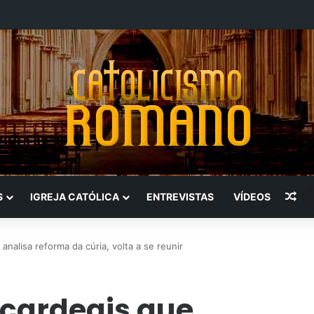
Art
S
IGREJA CATÓLICA
ENTREVISTAS
VÍDEOS
analisa reforma da cúria, volta a se reunir
 cardeais que