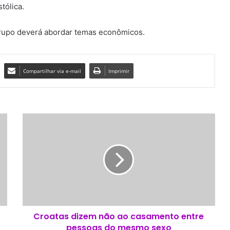
tólica.
grupo deverá abordar temas econômicos.
Compartilhar via e-mail
Imprimir
C
r
o
a
t
a
s
d
i
Croatas dizem não ao casamento entre
z
pessoas do mesmo sexo
e