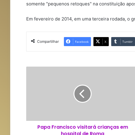
somente "pequenos retoques" na constituição apos
Em fevereiro de 2014, em uma terceira rodada, o 
Compartilhar
Facebook
X
Tumblr
P
a
p
a
F
r
a
n
c
Papa Francisco visitará crianças em
i
hospital de Roma
s