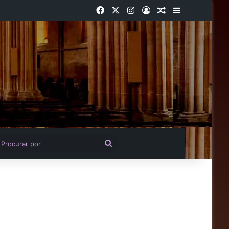
Facebook
X
Instagram
Entrar
Artigo aleatório
Barra Latera
igo aleatório
Procurar
por