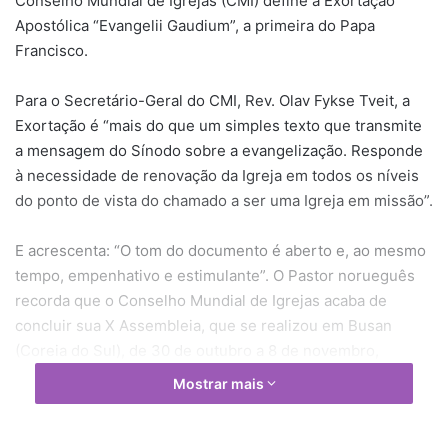
Conselho Mundial de Igrejas (CMI) define a Exortação
Apostólica “Evangelii Gaudium”, a primeira do Papa
Francisco.
Para o Secretário-Geral do CMI, Rev. Olav Fykse Tveit, a
Exortação é “mais do que um simples texto que transmite
a mensagem do Sínodo sobre a evangelização. Responde
à necessidade de renovação da Igreja em todos os níveis
do ponto de vista do chamado a ser uma Igreja em missão”.
E acrescenta: “O tom do documento é aberto e, ao mesmo
tempo, empenhativo e estimulante”. O Pastor norueguês
recorda que o Conselho Mundial de Igrejas acaba de
concluir sua X Assembleia, que se realizou em Busan
(Coreia do Sul), de 30 de outubro a 8 de novembro,
durante a qual as 345 Igrejas-membro refletiram sobre a
Mostrar mais
necessidade de renovação da Igreja e do movimento
ecumênico, além da missão de viver a partir das “margens