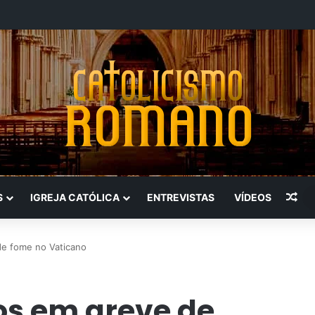
Art
S
IGREJA CATÓLICA
ENTREVISTAS
VÍDEOS
de fome no Vaticano
os em greve de