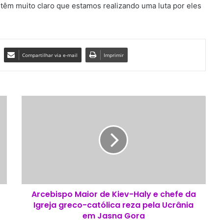
êm muito claro que estamos realizando uma luta por eles
Compartilhar via e-mail
Imprimir
A
r
c
e
b
i
s
p
o
Arcebispo Maior de Kiev-Haly e chefe da
M
Igreja greco-católica reza pela Ucrânia
a
i
em Jasna Gora