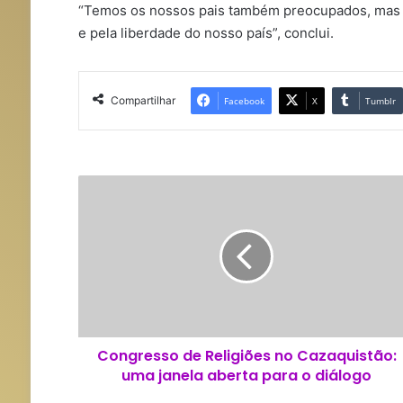
“Temos os nossos pais também preocupados, mas t
e pela liberdade do nosso país”, conclui.
Compartilhar
Facebook
X
Tumblr
C
o
n
g
r
e
s
s
o
Congresso de Religiões no Cazaquistão:
d
uma janela aberta para o diálogo
e
R