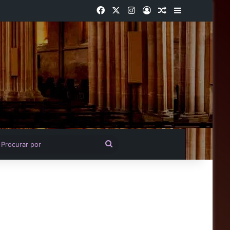
Facebook
X
Instagram
Entrar
Artigo aleatório
Barra Latera
igo aleatório
Procurar
por