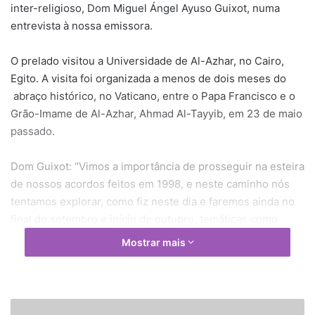
inter-religioso, Dom Miguel Ángel Ayuso Guixot, numa
entrevista à nossa emissora.
O prelado visitou a Universidade de Al-Azhar, no Cairo,
Egito. A visita foi organizada a menos de dois meses do
abraço histórico, no Vaticano, entre o Papa Francisco e o
Grão-Imame de Al-Azhar, Ahmad Al-Tayyib, em 23 de maio
passado.
Dom Guixot: “Vimos a importância de prosseguir na esteira
de nossos acordos feitos em 1998, e neste caminho nós
tentamos explorar, como fiz neste dia e faremos ainda no
final de setembro e início de outubro, temáticas como
educação, família e juventude, a contribuição dos fiéis para
Mostrar mais
a paz, o papel da mulher e assim por diante, que são
elementos que podem nos ajudar. De um lado, condenar o
abuso da religião, e de outro, propor os valores positivos
que existem nas religiões, em nossas tradições religiosas,
C