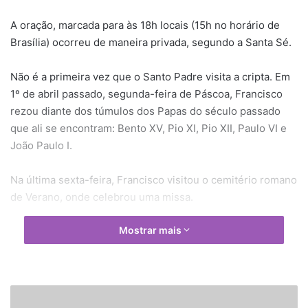
A oração, marcada para às 18h locais (15h no horário de
Brasília) ocorreu de maneira privada, segundo a Santa Sé.
Não é a primeira vez que o Santo Padre visita a cripta. Em
1º de abril passado, segunda-feira de Páscoa, Francisco
rezou diante dos túmulos dos Papas do século passado
que ali se encontram: Bento XV, Pio XI, Pio XII, Paulo VI e
João Paulo I.
Na última sexta-feira, Francisco visitou o cemitério romano
de Verano, onde celebrou uma missa.
Mostrar mais
P
a