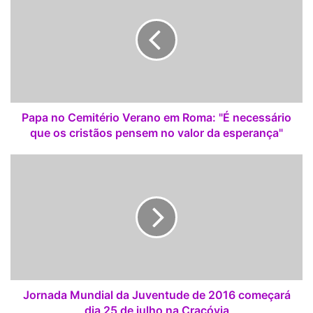
p
a
n
o
C
e
m
i
Papa no Cemitério Verano em Roma: "É necessário
t
que os cristãos pensem no valor da esperança"
é
r
J
i
o
o
r
V
n
e
a
r
d
a
a
n
M
o
u
e
n
Jornada Mundial da Juventude de 2016 começará
m
d
dia 25 de julho na Cracóvia