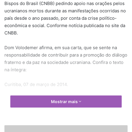
Bispos do Brasil (CNBB) pedindo apoio nas orações pelos
ucranianos mortos durante as manifestações ocorridas no
país desde o ano passado, por conta da crise político-
econômica e social. Conforme notícia publicada no site da
CNBB.
Dom Volodemer afirma, em sua carta, que se sente na
responsabilidade de contribuir para a promoção do diálogo
fraterno e da paz na sociedade ucraniana. Confira o texto
na íntegra:
Curitiba, 07 de março de 2014.
Eminência Reverendíssima Dom Raimundo – Presidente,
Mostrar mais
Eminência Reverendíssima, Dom Leonardo – Secretário,
Diante da grave situação político-social e econômica da
O