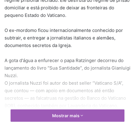
regime prisional fechado. Ele desfruta do regime de prisão
domiciliar e está proibido de deixar as fronteiras do
pequeno Estado do Vaticano.
O ex-mordomo ficou internacionalmente conhecido por
subtrair, e entregar a jornalistas italianos e alemães,
documentos secretos da Igreja.
A gota d'água a enfurecer o papa Ratzinger decorreu do
lançamento do livro “Sua Santidade”, do jornalista Gianluigi
Nuzzi.
O jornalista Nuzzi foi autor do best seller “Vaticano S/A”,
que contou — com apoio em documentos até então
secretos — as falcatruas na gestão do Banco do Vaticano
(IOR), conhecido também por Lavanderia do Vaticano.
Mostrar mais