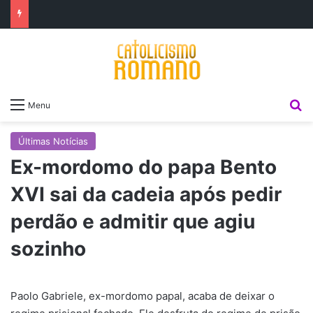
P
Menu
Últimas Notícias
Ex-mordomo do papa Bento
XVI sai da cadeia após pedir
perdão e admitir que agiu
sozinho
Paolo Gabriele, ex-mordomo papal, acaba de deixar o