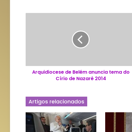
A
r
q
u
i
d
i
o
c
Arquidiocese de Belém anuncia tema do
e
Círio de Nazaré 2014
s
e
d
e
Artigos relacionados
B
e
l
é
m