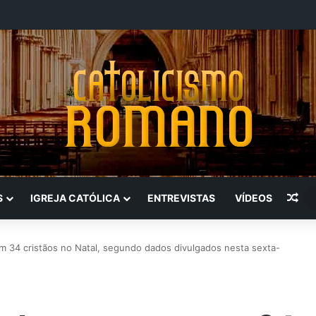
Art
S
IGREJA CATÓLICA
ENTREVISTAS
VÍDEOS
 34 cristãos no Natal, segundo dados divulgados nesta sexta-