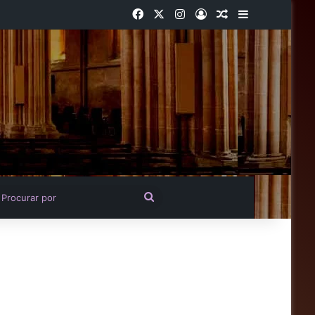
Facebook
X
Instagram
Entrar
Artigo aleatório
Barra Latera
igo aleatório
Procurar
por