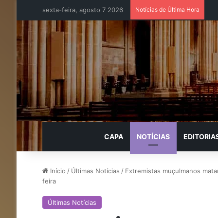
sexta-feira, agosto 7 2026
Notícias de Última Hora
CAPA
NOTÍCIAS
EDITORIA
Início
/
Últimas Notícias
/
Extremistas muçulmanos matam
feira
Últimas Notícias