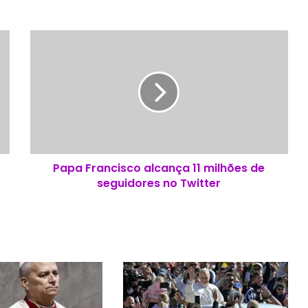
P
a
p
a
F
r
a
n
c
Papa Francisco alcança 11 milhões de
i
seguidores no Twitter
s
c
o
a
l
c
a
n
ç