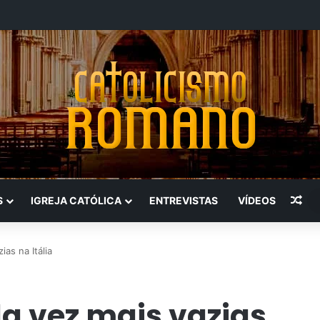
Art
S
IGREJA CATÓLICA
ENTREVISTAS
VÍDEOS
ias na Itália
da vez mais vazias