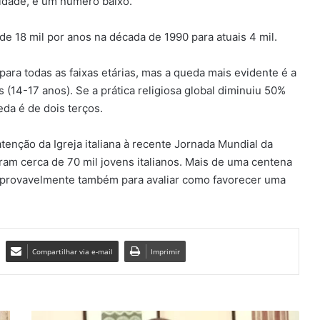
idade, é um número baixo.
e 18 mil por anos na década de 1990 para atuais 4 mil.
ara todas as faixas etárias, mas a queda mais evidente é a
 (14-17 anos). Se a prática religiosa global diminuiu 50%
eda é de dois terços.
enção da Igreja italiana à recente Jornada Mundial da
ram cerca de 70 mil jovens italianos. Mais de uma centena
 provavelmente também para avaliar como favorecer uma
Compartilhar via e-mail
Imprimir
P