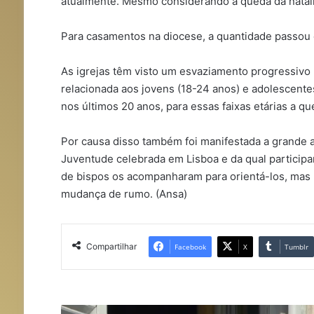
atualmente. Mesmo considerando a queda da natal
Para casamentos na diocese, a quantidade passou d
As igrejas têm visto um esvaziamento progressivo p
relacionada aos jovens (18-24 anos) e adolescentes
nos últimos 20 anos, para essas faixas etárias a qu
Por causa disso também foi manifestada a grande at
Juventude celebrada em Lisboa e da qual participa
de bispos os acompanharam para orientá-los, mas
mudança de rumo. (Ansa)
Compartilhar
Facebook
X
Tumblr
A