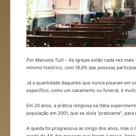
Por Manuela Tulli –
As igrejas estão cada vez mais 
mínimo histórico, com 18,8% das pessoas particip
Já a quantidade daqueles que nunca pisaram em um
específico, como um casamento ou funeral, é muit
Em 20 anos, a prática religiosa na Itália experim
população em 2001, que se dizia “praticante”, par
A queda foi progressiva ao longo dos anos, mas o 
perda de 4% das pessoas que foram à missa. Apesa