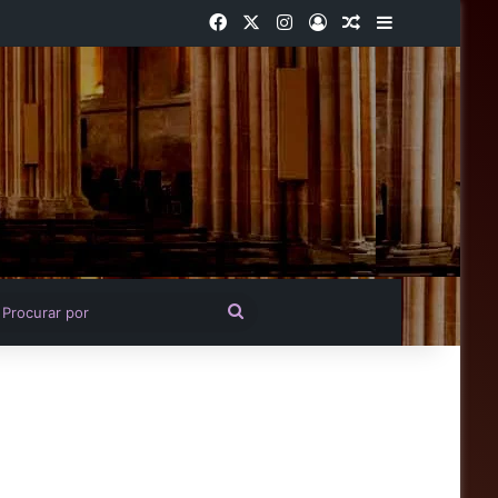
Facebook
X
Instagram
Entrar
Artigo aleatório
Barra Latera
igo aleatório
Procurar
por