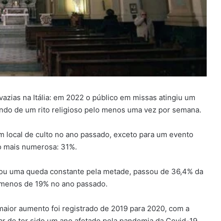
vazias na Itália: em 2022 o público em missas atingiu um
ando de um rito religioso pelo menos uma vez por semana.
 local de culto no ano passado, exceto para um evento
o mais numerosa: 31%.
entou uma queda constante pela metade, passou de 36,4% da
a menos de 19% no ano passado.
maior aumento foi registrado de 2019 para 2020, com a
r de ter sido um ano afetado pela pandemia da Covid-19,