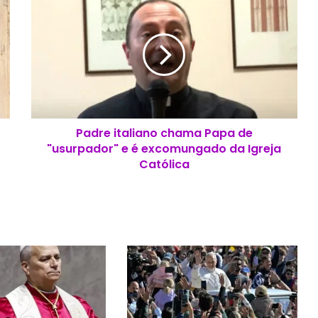
a
d
r
e
i
t
a
l
Padre italiano chama Papa de
i
"usurpador" e é excomungado da Igreja
a
n
Católica
o
c
h
a
m
a
P
a
p
a