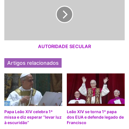
T
T
A
O
R
I
D
A
D
E
AUTORIDADE SECULAR
S
E
Artigos relacionados
C
U
L
A
R
Papa Leão XIV celebra 1ª
Leão XIV se torna 1º papa
missa e diz esperar “levar luz
dos EUA e defende legado de
à escuridão”
Francisco