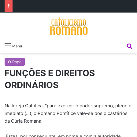
P
Menu
O Papa
FUNÇÕES E DIREITOS
ORDINÁRIOS
Na Igreja Católica, "para exercer o poder supremo, pleno e
imediato (…), o Romano Pontífice vale-se dos dicastérios
da Cúria Romana.
Estes, por conseguinte, em nome e com a autoridade