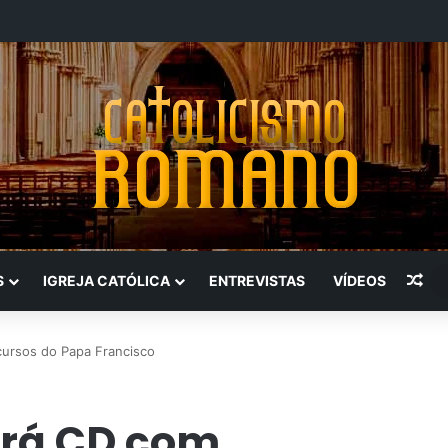
Art
S
IGREJA CATÓLICA
ENTREVISTAS
VÍDEOS
cursos do Papa Francisco
ará CD com