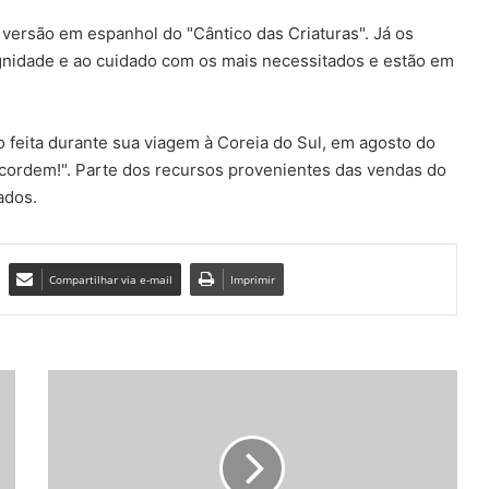
 versão em espanhol do "Cântico das Criaturas". Já os
dignidade e ao cuidado com os mais necessitados e estão em
co feita durante sua viagem à Coreia do Sul, em agosto do
acordem!". Parte dos recursos provenientes das vendas do
ados.
Compartilhar via e-mail
Imprimir
P
a
p
a
F