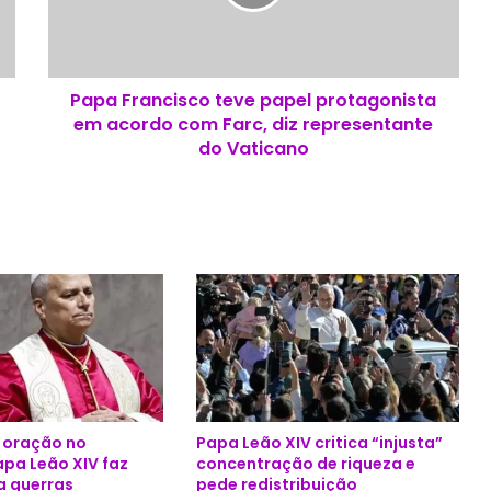
r
a
n
c
Papa Francisco teve papel protagonista
i
em acordo com Farc, diz representante
s
c
do Vaticano
o
t
e
v
e
p
a
p
e
l
p
r
e oração no
Papa Leão XIV critica “injusta”
o
apa Leão XIV faz
concentração de riqueza e
t
a guerras
pede redistribuição
a