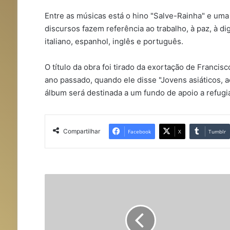
Entre as músicas está o hino "Salve-Rainha" e uma
discursos fazem referência ao trabalho, à paz, à 
italiano, espanhol, inglês e português.
O título da obra foi tirado da exortação de Francis
ano passado, quando ele disse "Jovens asiáticos, 
álbum será destinada a um fundo de apoio a refugi
Compartilhar
Facebook
X
Tumblr
E
m
N
o
v