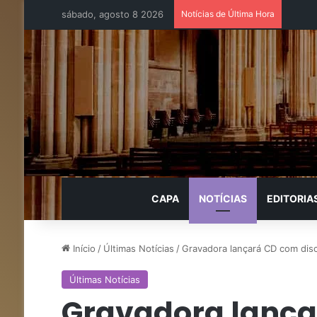
sábado, agosto 8 2026
Notícias de Última Hora
CAPA
NOTÍCIAS
EDITORIA
Início
/
Últimas Notícias
/
Gravadora lançará CD com dis
Últimas Notícias
Gravadora lanç