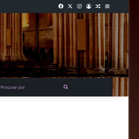
Facebook
X
Instagram
Entrar
Artigo aleatório
Barra Latera
igo aleatório
Procurar
por