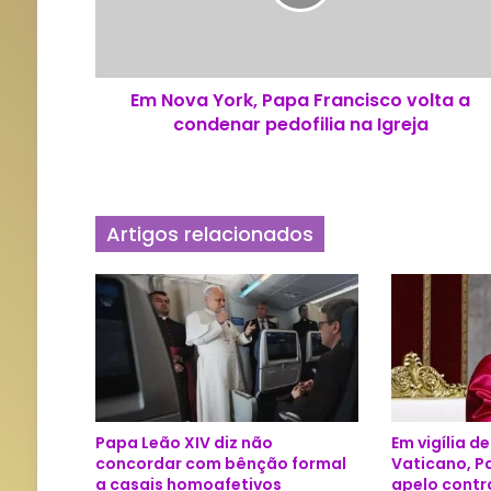
a
Y
o
r
Em Nova York, Papa Francisco volta a
k
condenar pedofilia na Igreja
,
P
a
p
a
Artigos relacionados
F
r
a
n
c
i
s
c
o
Papa Leão XIV diz não
Em vigília d
v
concordar com bênção formal
Vaticano, P
o
a casais homoafetivos
apelo contr
l