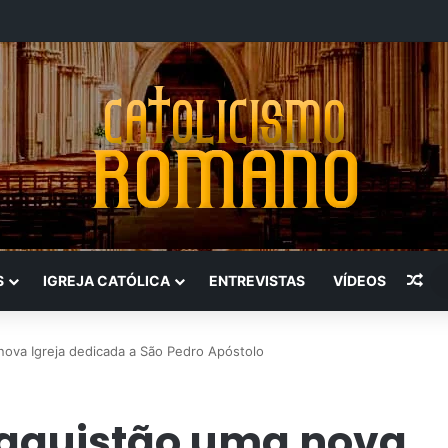
Art
S
IGREJA CATÓLICA
ENTREVISTAS
VÍDEOS
nova Igreja dedicada a São Pedro Apóstolo
aquistão uma nova