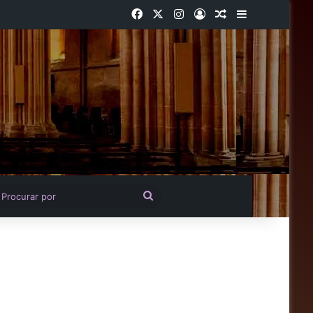
Facebook
X
Instagram
Entrar
Artigo aleatório
Barra Latera
igo aleatório
Procurar
por