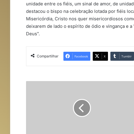
unidade entre os fiéis, um sinal de amor, de unidad
destacou o bispo na celebração lotada por fiéis loc
Misericórdia, Cristo nos quer misericordiosos com
deixarem de lado o espírito de ódio e vingança e 
Deus".
Compartilhar
Facebook
X
Tumblr
C
o
o
r
d
e
n
a