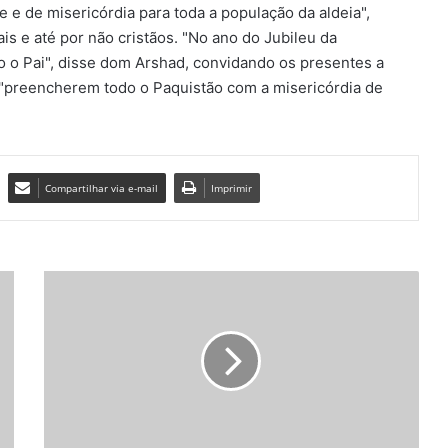
e e de misericórdia para toda a população da aldeia",
ais e até por não cristãos. "No ano do Jubileu da
o o Pai", disse dom Arshad, convidando os presentes a
a "preencherem todo o Paquistão com a misericórdia de
Compartilhar via e-mail
Imprimir
B
i
s
p
o
s
F
r