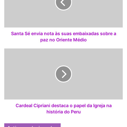
a
S
é
e
n
v
Santa Sé envia nota às suas embaixadas sobre a
i
paz no Oriente Médio
a
n
C
o
a
t
r
a
d
à
e
s
a
s
l
u
C
a
i
s
p
Cardeal Cipriani destaca o papel da Igreja na
e
r
história do Peru
m
i
b
a