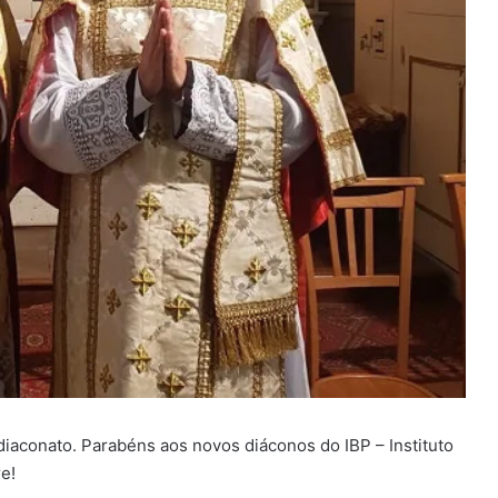
iaconato. Parabéns aos novos diáconos do IBP – Instituto
e!