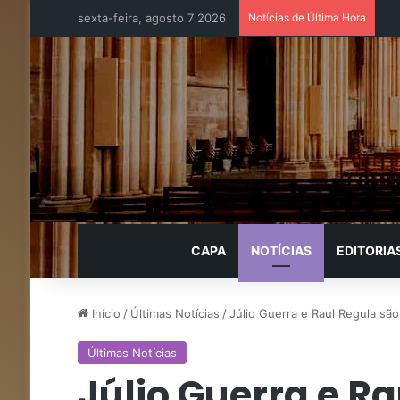
sexta-feira, agosto 7 2026
Notícias de Última Hora
CAPA
NOTÍCIAS
EDITORIA
Início
/
Últimas Notícias
/
Júlio Guerra e Raul Regula são
Últimas Notícias
Júlio Guerra e Ra