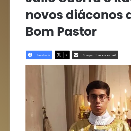
novos diáconos do
Bom Pastor
Facebook
X
Compartilhar via e-mail