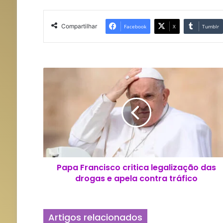
Compartilhar
Facebook
X
Tumblr
P
a
p
a
F
r
a
n
c
Papa Francisco critica legalização das
i
drogas e apela contra tráfico
s
c
o
c
Artigos relacionados
r