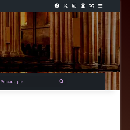
Facebook
X
Instagram
Entrar
Artigo aleatório
Barra Latera
igo aleatório
Procurar
por