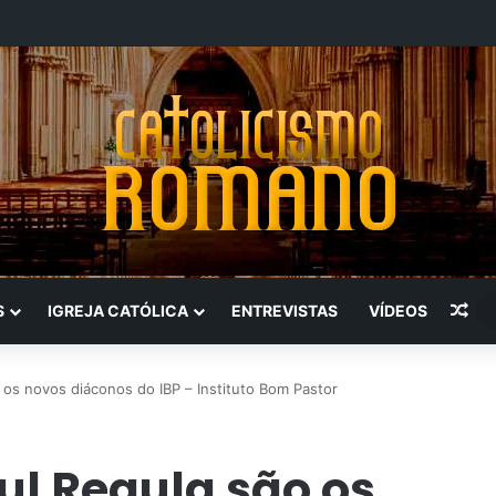
Art
S
IGREJA CATÓLICA
ENTREVISTAS
VÍDEOS
 os novos diáconos do IBP – Instituto Bom Pastor
ul Regula são os