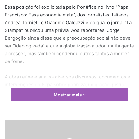
Essa posição foi explicitada pelo Pontífice no livro "Papa
Francisco: Essa economia mata", dos jornalistas italianos
Andrea Tornielli e Giacomo Galeazzi e do qual o jornal "La
Stampa" publicou uma prévia. Aos repórteres, Jorge
Bergoglio ainda disse que a preocupação social não deve
ser "ideologizada" e que a globalização ajudou muita gente
a crescer, mas também condenou outros tantos a morrer
de fome.
A obra reúne e analisa diversos discursos, documentos e
intervenções do Papa sobre pobreza, imigração, justiça
social e defesa da criação, colocando-os em confronto
Mostrar mais
com especialistas em economia, finanças e doutrina da
Igreja. O livro termina com essa entrevista com Francisco –
concedida em outubro de 2014 -, na qual ele reitera que
no centro do sistema não está mais o homem, e sim o
P
a
dinheiro, que se tornou um ídolo, enquanto as pessoas
p
foram reduzidas a meros instrumentos.