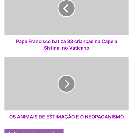
a
F
r
a
n
c
i
Papa Francisco batiza 33 crianças na Capela
s
Sistina, no Vaticano
c
o
O
b
S
a
A
t
N
i
I
z
M
a
A
3
I
3
S
c
D
OS ANIMAIS DE ESTIMAÇÃO E O NEOPAGANISMO
r
E
i
E