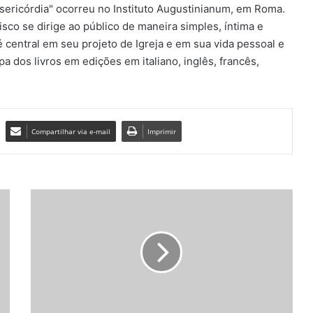
sericórdia" ocorreu no Instituto Augustinianum, em Roma.
sco se dirige ao público de maneira simples, íntima e
é central em seu projeto de Igreja e em sua vida pessoal e
a dos livros em edições em italiano, inglês, francês,
Compartilhar via e-mail
Imprimir
C
a
r
t
a
a
u
m