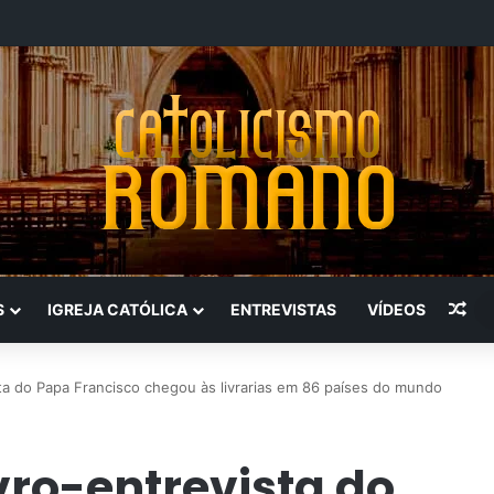
Art
S
IGREJA CATÓLICA
ENTREVISTAS
VÍDEOS
 do Papa Francisco chegou às livrarias em 86 países do mundo
ro-entrevista do