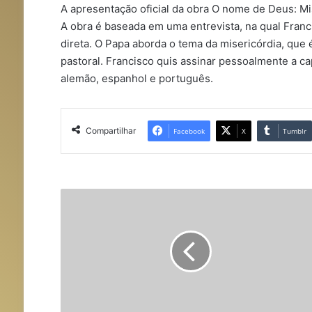
A apresentação oficial da obra O nome de Deus: Mi
A obra é baseada em uma entrevista, na qual Franci
direta. O Papa aborda o tema da misericórdia, que 
pastoral. Francisco quis assinar pessoalmente a cap
alemão, espanhol e português.
Compartilhar
Facebook
X
Tumblr
P
a
p
a
F
r
a
n