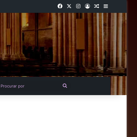
Facebook
X
Instagram
Entrar
Artigo aleatório
Barra Latera
igo aleatório
Procurar
por