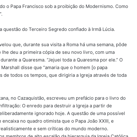
locado o Papa Francisco sob a proibição do Modernismo. Como
”.
a questão do Terceiro Segredo confiado à Irmã Lúcia.
velou que, durante sua visita a Roma há uma semana, pôde
lhe deu a primeira cópia de seu novo livro, com uma
ro durante a Quaresma. “Jejuei toda a Quaresma por ele.” O
r”. Marshall disse que “amaria que o homem [o papa
 de todos os tempos, que dirigiria a Igreja através de toda
tana, no Cazaquistão, escreveu um prefácio para o livro do
nfiltração: O enredo para destruir a Igreja a partir de
deliberadamente ignorado hoje. A questão de uma possível
se encaixa no quadro otimista que o Papa João XXIII, e
irrealisticamente e sem críticas do mundo moderno.
 membros de alto escalão da hierarquia da Igreja Católica