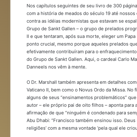
Nos capítulos seguintes de seu livro de 300 páginas
com a história de meados do século 19 até nossos
contra as idéias modernistas que estavam se espalh
Grupo de Sankt Gallen – o grupo de prelados prog
II e que tentaram, após sua morte, eleger um Papa
ponto crucial, mesmo porque aqueles prelados que 
efetivamente contribuíram para o enfraquecimento 
do Grupo de Sankt Gallen. Aqui, o cardeal Carlo Ma
Danneels nos vêm à mente.
O Dr. Marshall também apresenta em detalhes como
Vaticano II, bem como o Novus Ordo da Missa. No fi
alguns de seus “ensinamentos problemáticos” que a
autor – ele próprio pai de oito filhos – aponta para
afirmação de que “ninguém é condenado para sem
Abu Dhabi: “Francisco também ensinou isso. Deus d
religiões’ com a mesma vontade ‘pela qual ele cri