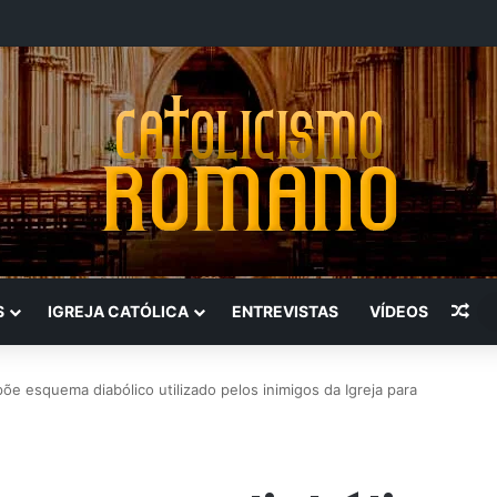
Art
S
IGREJA CATÓLICA
ENTREVISTAS
VÍDEOS
põe esquema diabólico utilizado pelos inimigos da Igreja para