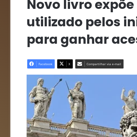
Novo livro expõ
utilizado pelos i
para ganhar ace
Facebook
X
Compartilhar via e-mail