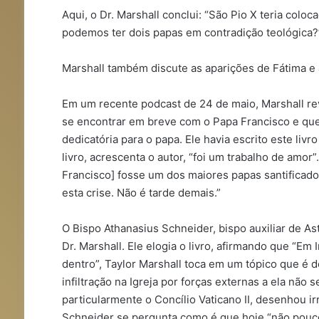
Aqui, o Dr. Marshall conclui: “São Pio X teria co
podemos ter dois papas em contradição teológica?
Marshall também discute as aparições de Fátima e 
Em um recente podcast de 24 de maio, Marshall re
se encontrar em breve com o Papa Francisco e que 
dedicatória para o papa. Ele havia escrito este liv
livro, acrescenta o autor, “foi um trabalho de amo
Francisco] fosse um dos maiores papas santificados
esta crise. Não é tarde demais.”
O Bispo Athanasius Schneider, bispo auxiliar de As
Dr. Marshall. Ele elogia o livro, afirmando que “Em I
dentro”, Taylor Marshall toca em um tópico que é 
infiltração na Igreja por forças externas a ela não 
particularmente o Concílio Vaticano II, desenhou 
Schneider se pergunta como é que hoje “não poucos