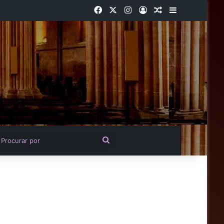
Facebook
X
Instagram
Entrar
Artigo aleatório
Barra Latera
igo aleatório
Procurar
por