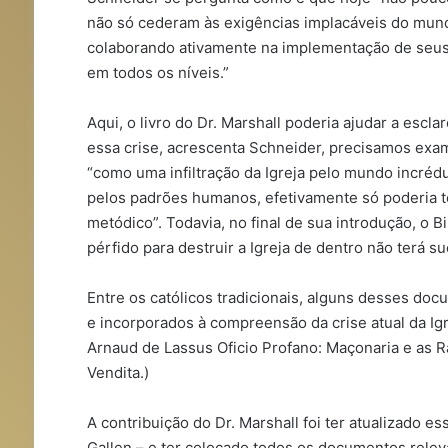
não só cederam às exigências implacáveis ​​do mu
colaborando ativamente na implementação de seus p
em todos os níveis.”
Aqui, o livro do Dr. Marshall poderia ajudar a esc
essa crise, acrescenta Schneider, precisamos exami
“como uma infiltração da Igreja pelo mundo incréd
pelos padrões humanos, efetivamente só poderia t
metódico”. Todavia, no final de sua introdução, o
pérfido para destruir a Igreja de dentro não terá s
Entre os católicos tradicionais, alguns desses do
e incorporados à compreensão da crise atual da Igr
Arnaud de Lassus Oficio Profano: Maçonaria e as Ra
Vendita.)
A contribuição do Dr. Marshall foi ter atualizado 
Gallen – e ter colocado todos os documentos rel