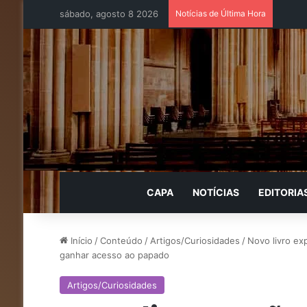
sábado, agosto 8 2026
Notícias de Última Hora
CAPA
NOTÍCIAS
EDITORIA
Início
/
Conteúdo
/
Artigos/Curiosidades
/
Novo livro ex
ganhar acesso ao papado
Artigos/Curiosidades