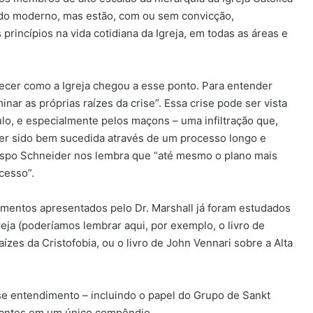
ndo moderno, mas estão, com ou sem convicção,
rincípios na vida cotidiana da Igreja, em todas as áreas e
larecer como a Igreja chegou a esse ponto. Para entender
nar as próprias raízes da crise”. Essa crise pode ser vista
ulo, e especialmente pelos maçons – uma infiltração que,
er sido bem sucedida através de um processo longo e
 Bispo Schneider nos lembra que “até mesmo o plano mais
ucesso”.
cumentos apresentados pelo Dr. Marshall já foram estudados
eja (poderíamos lembrar aqui, por exemplo, o livro de
ízes da Cristofobia, ou o livro de John Vennari sobre a Alta
esse entendimento – incluindo o papel do Grupo de Sankt
evantes em um único compêndio.