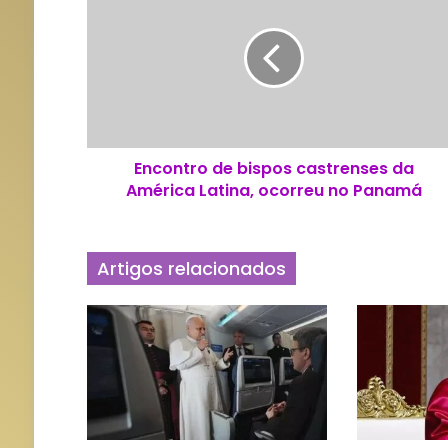
c
o
n
t
r
o
d
Encontro de bispos castrenses da
e
América Latina, ocorreu no Panamá
b
i
s
p
Artigos relacionados
o
s
c
a
s
t
r
e
n