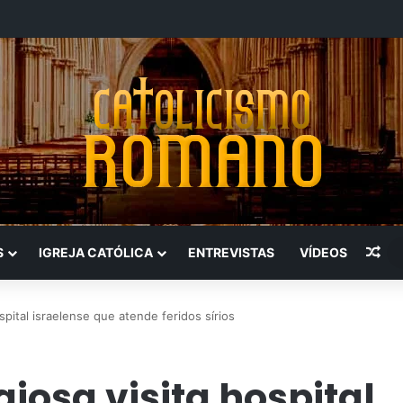
Art
S
IGREJA CATÓLICA
ENTREVISTAS
VÍDEOS
ospital israelense que atende feridos sírios
giosa visita hospital