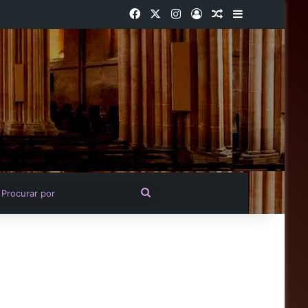
Facebook
X
Instagram
Entrar
Artigo aleatório
Barra Latera
igo aleatório
Procurar
por