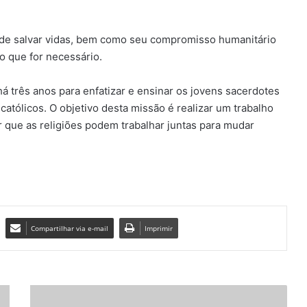
 de salvar vidas, bem como seu compromisso humanitário
o que for necessário.
há três anos para enfatizar e ensinar os jovens sacerdotes
católicos. O objetivo desta missão é realizar um trabalho
 que as religiões podem trabalhar juntas para mudar
Compartilhar via e-mail
Imprimir
C
a