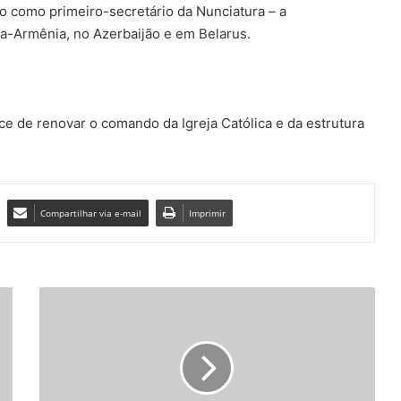
o como primeiro-secretário da Nunciatura – a
ia-Armênia, no Azerbaijão e em Belarus.
ce de renovar o comando da Igreja Católica e da estrutura
Compartilhar via e-mail
Imprimir
C
R
E
S
C
I