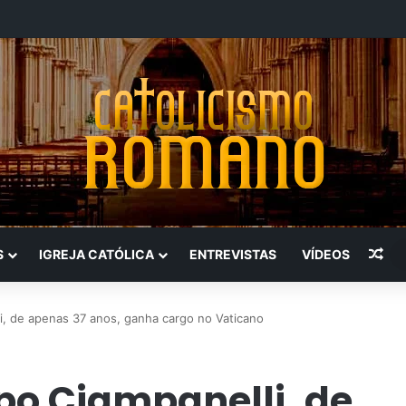
Art
S
IGREJA CATÓLICA
ENTREVISTAS
VÍDEOS
i, de apenas 37 anos, ganha cargo no Vaticano
po Ciampanelli, de