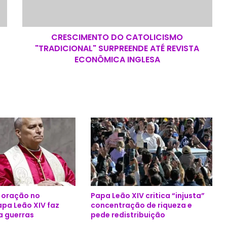
M
E
N
CRESCIMENTO DO CATOLICISMO
T
"TRADICIONAL" SURPREENDE ATÉ REVISTA
O
D
ECONÔMICA INGLESA
O
C
A
T
O
L
I
C
I
S
M
O
e oração no
Papa Leão XIV critica “injusta”
"
apa Leão XIV faz
concentração de riqueza e
T
a guerras
pede redistribuição
R