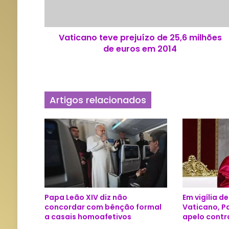
n
o
t
Vaticano teve prejuízo de 25,6 milhões
e
de euros em 2014
v
e
p
r
e
Artigos relacionados
j
u
í
z
o
d
e
2
5
Papa Leão XIV diz não
Em vigília d
,
concordar com bênção formal
Vaticano, P
6
a casais homoafetivos
apelo contr
m