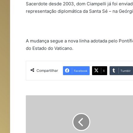
Sacerdote desde 2003, dom Ciampelli já foi enviad
representação diplomática da Santa Sé – na Geórg
A mudança segue a nova linha adotada pelo Pontífi
do Estado do Vaticano.
Compartilhar
Facebook
X
Tumblr
V
a
t
i
c
a