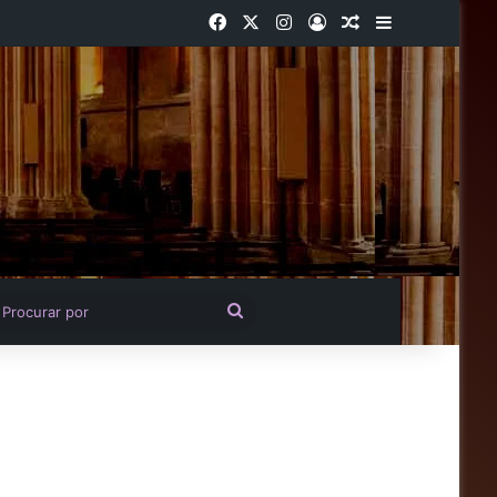
Facebook
X
Instagram
Entrar
Artigo aleatório
Barra Latera
igo aleatório
Procurar
por