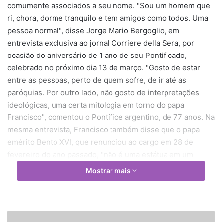
comumente associados a seu nome. "Sou um homem que
ri, chora, dorme tranquilo e tem amigos como todos. Uma
pessoa normal", disse Jorge Mario Bergoglio, em
entrevista exclusiva ao jornal Corriere della Sera, por
ocasião do aniversário de 1 ano de seu Pontificado,
celebrado no próximo dia 13 de março. "Gosto de estar
entre as pessoas, perto de quem sofre, de ir até as
paróquias. Por outro lado, não gosto de interpretações
ideológicas, uma certa mitologia em torno do papa
Francisco", comentou o Pontífice argentino, de 77 anos. Na
mesma entrevista, Francisco também disse que o papa
emérito Bento XVI, que renunciou ao cargo em 28 de
fevereiro do ano passado, "não é uma estátua em um
museu".
Mostrar mais
"Ele é discreto, mas decidimos juntos que seria melhor se
ele visse gente, saísse e participasse da vida da Igreja",
disse Bergoglio sobre seu antecessor, comparando-o com
P