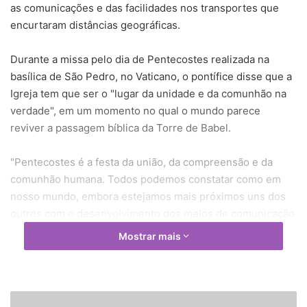
as comunicações e das facilidades nos transportes que
encurtaram distâncias geográficas.
Durante a missa pelo dia de Pentecostes realizada na
basílica de São Pedro, no Vaticano, o pontífice disse que a
Igreja tem que ser o "lugar da unidade e da comunhão na
verdade", em um momento no qual o mundo parece
reviver a passagem bíblica da Torre de Babel.
"Pentecostes é a festa da união, da compreensão e da
comunhão humana. Todos podemos constatar como em
nosso mundo, embora estejamos mais próximos uns dos
outros com o desenvolvimento dos meios de comunicação
e em uma era na qual as distâncias geográficas parecem
Mostrar mais
desaparecer, a compreensão e a comunhão entre as
pessoas é frequentemente superficial e dificultosa", disse
Bento XVI.
P