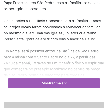
Papa Francisco em São Pedro, com as famílias romanas e
os peregrinos presentes.
Como indica o Pontifício Conselho para as famílias, todas
as igrejas locais foram convidadas a convocar as famílias,
no mesmo dia, em uma das igrejas jubilares que tenha
Porta Santa, “para celebrar com elas o amor de Deus”.
Em Roma, será possível entrar na Basílica de São Pedro
para a missa com o Santo Padre no dia 27, a partir das
7h30 da manhã, “através de um itinerário físico e espiritual
que começará no presépio localizado no centro da praça
de São Pedro, ponto de encontro para todos os
participantes. Foi preparado para a ocasião um guia para
Mostrar mais
acompanhar este itinerário”, indica o comunicado do
Pontifício Conselho.
Além disso, ao meio-dia, o Papa Francisco rezará o
P