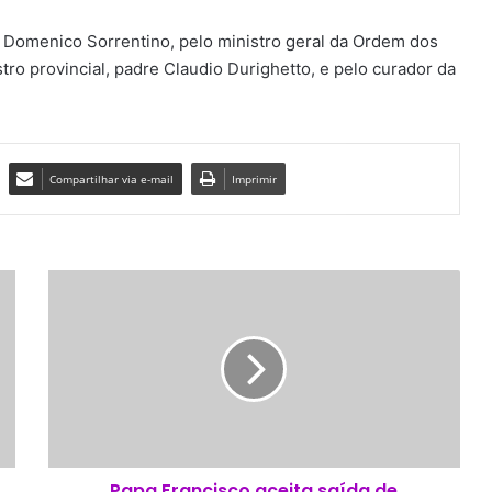
r Domenico Sorrentino, pelo ministro geral da Ordem dos
tro provincial, padre Claudio Durighetto, e pelo curador da
Compartilhar via e-mail
Imprimir
P
a
p
a
F
r
a
n
c
Papa Francisco aceita saída de
i