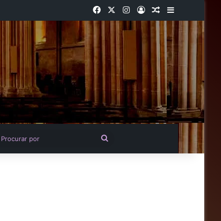
Facebook
X
Instagram
Entrar
Artigo aleatório
Barra Latera
igo aleatório
Procurar
por