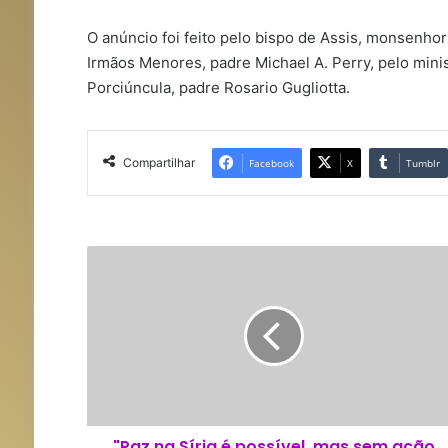
O anúncio foi feito pelo bispo de Assis, monsenho
Irmãos Menores, padre Michael A. Perry, pelo minis
Porciúncula, padre Rosario Gugliotta.
Compartilhar
Facebook
X
Tumblr
"
P
a
z
n
a
S
í
r
"Paz na Síria é possível, mas sem ação
i