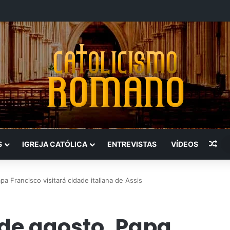
Art
S
IGREJA CATÓLICA
ENTREVISTAS
VÍDEOS
 Francisco visitará cidade italiana de Assis
de agosto, Papa