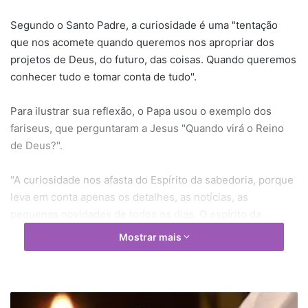
Segundo o Santo Padre, a curiosidade é uma "tentação
que nos acomete quando queremos nos apropriar dos
projetos de Deus, do futuro, das coisas. Quando queremos
conhecer tudo e tomar conta de tudo".
Para ilustrar sua reflexão, o Papa usou o exemplo dos
fariseus, que perguntaram a Jesus "Quando virá o Reino
de Deus?".
"A curiosidade nos afasta do Espírito da sabedoria, porque
leva em conta apenas os detalhes, as notícias, as
pequenas novidades de todos os dias. O espírito da
curiosidade não é um bom espírito: dispersa, afasta de
Mostrar mais
Deus e nos faz falar demais", explicou.
Referindo-se ao Evangelho, que diz: "o espírito da
curiosidade é mundano e provoca confusão", o Pontífice
O