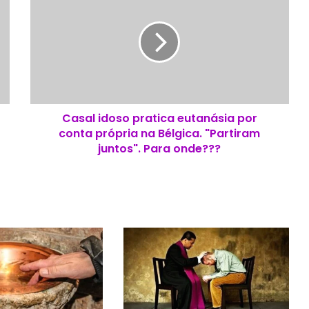
a
s
a
l
i
d
o
s
Casal idoso pratica eutanásia por
o
conta própria na Bélgica. "Partiram
p
r
juntos". Para onde???
a
t
i
c
a
e
u
t
a
n
á