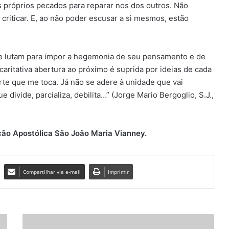
 próprios pecados para reparar nos dos outros. Não
criticar. E, ao não poder escusar a si mesmos, estão
.
e lutam para impor a hegemonia de seu pensamento e de
aritativa abertura ao próximo é suprida por ideias de cada
arte que me toca. Já não se adere à unidade que vai
e divide, parcializa, debilita…” (Jorge Mario Bergoglio, S.J.,
ção Apostólica São João Maria Vianney.
Compartilhar via e-mail
Imprimir
C