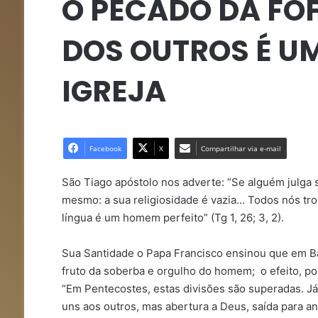
O PECADO DA FO
DOS OUTROS É U
IGREJA
Facebook
X
Compartilhar via e-mail
São Tiago apóstolo nos adverte: “Se alguém julga se
mesmo: a sua religiosidade é vazia… Todos nós tr
língua é um homem perfeito” (Tg 1, 26; 3, 2).
Sua Santidade o Papa Francisco ensinou que em Bab
fruto da soberba e orgulho do homem; o efeito, po
“Em Pentecostes, estas divisões são superadas. J
uns aos outros, mas abertura a Deus, saída para an