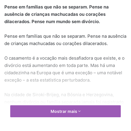
Pense em famílias que não se separam. Pense na
ausência de crianças machucadas ou corações
dilacerados.
Pense num mundo sem divórcio.
Pense em famílias que não se separam. Pense na ausência
de crianças machucadas ou corações dilacerados.
O casamento é a vocação mais desafiadora que existe, e o
divórcio está aumentando em toda parte. Mas há uma
cidadezinha na Europa que é uma exceção – uma notável
exceção – a esta estatística perturbadora.
Na cidade de Siroki-Brijeg, na Bósnia e Herzegovina,
nenhum divórcio ou família separada jamais foi registrado
entre os seus mais de 26 mil habitantes! Qual seria o
Mostrar mais
segredo de seu sucesso?