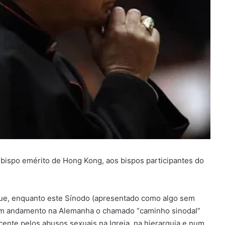
ebispo emérito de Hong Kong, aos bispos participantes do
ue, enquanto este Sínodo (apresentado como algo sem
em andamento na Alemanha o chamado “caminho sinodal”
nte pelos abusos sexuais na Igreja, na hierarquia e num