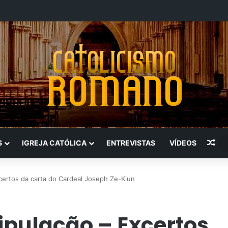
Art
S
IGREJA CATÓLICA
ENTREVISTAS
VÍDEOS
certos da carta do Cardeal Joseph Ze-Kiun
ipulação – Excertos