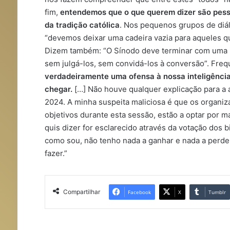
fim,
entendemos que o que querem dizer são pess
da tradição católica
. Nos pequenos grupos de diál
“devemos deixar uma cadeira vazia para aqueles q
Dizem também: “O Sínodo deve terminar com uma inc
sem julgá-los, sem convidá-los à conversão”. Fr
verdadeiramente uma ofensa à nossa inteligênci
chegar.
[…] Não houve qualquer explicação para a 
2024. A minha suspeita maliciosa é que os organi
objetivos durante esta sessão, estão a optar por m
quis dizer for esclarecido através da votação dos b
como sou, não tenho nada a ganhar e nada a perder.
fazer.”
Compartilhar
Facebook
X
Tumblr