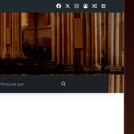
Facebook
X
Instagram
Entrar
Artigo aleatório
Barra Latera
igo aleatório
Procurar
por