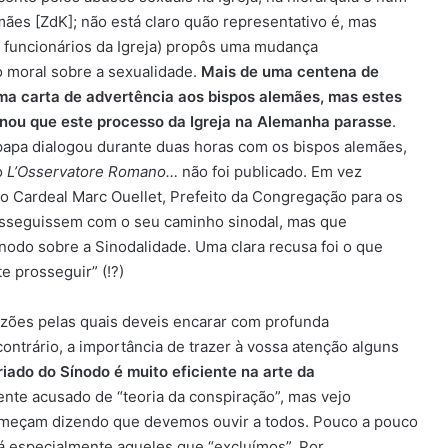
mães [ZdK]; não está claro quão representativo é, mas
funcionários da Igreja) propôs uma mudança
no moral sobre a sexualidade.
Mais de uma centena de
ma carta de advertência aos bispos alemães, mas estes
nou que este processo da Igreja na Alemanha parasse
.
papa dialogou durante duas horas com os bispos alemães,
o
L’Osservatore Romano…
não foi publicado. Em vez
o Cardeal Marc Ouellet, Prefeito da Congregação para os
osseguissem com o seu caminho sinodal, mas que
odo sobre a Sinodalidade. Uma clara recusa foi o que
e prosseguir” (!?)
azões pelas quais deveis encarar com profunda
contrário, a importância de trazer à vossa atenção alguns
iado do Sínodo é muito eficiente na arte da
ente acusado de “teoria da conspiração”, mas vejo
omeçam dizendo que devemos ouvir a todos. Pouco a pouco
á especialmente aqueles que “excluímos”. Por