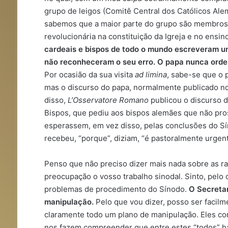
grupo de leigos (Comitê Central dos Católicos Ale
sabemos que a maior parte do grupo são membros 
revolucionária na constituição da Igreja e no ensi
cardeais e bispos de todo o mundo escreveram u
não reconheceram o seu erro. O papa nunca orde
Por ocasião da sua visita
ad limina
, sabe-se que o 
mas o discurso do papa, normalmente publicado n
disso,
L’Osservatore Romano
publicou o discurso d
Bispos, que pediu aos bispos alemães que não pr
esperassem, em vez disso, pelas conclusões do Sín
recebeu, “porque”, diziam, “é pastoralmente urgent
Penso que não preciso dizer mais nada sobre as r
preocupação o vosso trabalho sinodal. Sinto, pelo 
problemas de procedimento do Sínodo.
O Secretar
manipulação.
Pelo que vou dizer, posso ser facilm
claramente todo um plano de manipulação. Eles c
nos fazem compreender que entre estes “todos” h