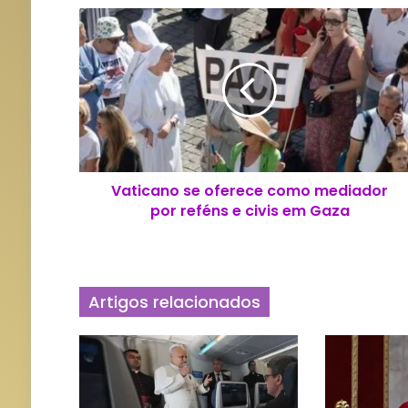
V
a
t
i
c
a
n
o
s
Vaticano se oferece como mediador
e
por reféns e civis em Gaza
o
f
e
r
e
Artigos relacionados
c
e
c
o
m
o