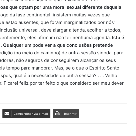
oas que optam por uma moral sexual diferente daquela
ogo da fase continental, insistem muitas vezes que
ue estão ausentes, que foram marginalizados por nós”.
lusão universal, deve alargar a tenda, acolher a todos,
equentemente, eles afirmam não ter nenhuma agenda.
Isto é
a. Qualquer um pode ver a que conclusões pretende
adição (no meio do caminho) de outra sessão sinodal para
zadores, não seguros de conseguirem alcançar os seus
ais tempo para manobrar. Mas, se o que o Espírito Santo
ispos, qual é a necessidade de outra sessão? . . . Velho
 Ficarei feliz por ter feito o que considero ser meu dever
Compartilhar via e-mail
Imprimir