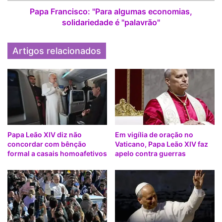
c
o
i
Papa Francisco: "Para algumas economias,
“E assim, nestes dois templos – o templo material, local de
c
s
solidariedade é "palavrão"
culto, e o templo espiritual dentro de mim, onde o Espírito
e
c
Santo habita – nossa atitude deve ser a piedade que adora
s
o
Artigos relacionados
e escuta, reza e pede perdão, louva ao Senhor”, concluiu o
a
:
n
"
Papa.
a
P
e
a
n
r
c
a
e
a
r
l
r
Papa Leão XIV diz não
Em vigília de oração no
g
concordar com bênção
Vaticano, Papa Leão XIV faz
a
u
formal a casais homoafetivos
apelo contra guerras
"
m
A
a
n
s
o
e
d
c
a
o
F
n