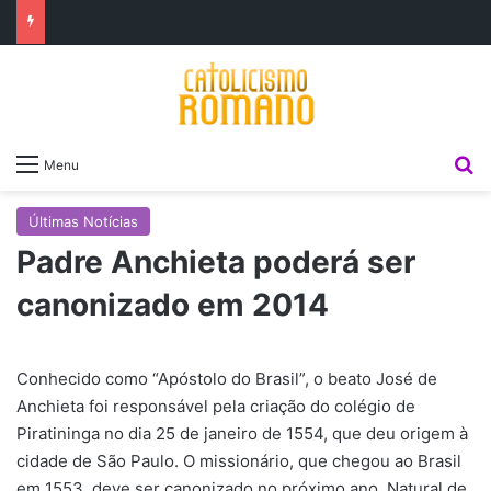
P
Menu
Últimas Notícias
Padre Anchieta poderá ser
canonizado em 2014
Conhecido como “Apóstolo do Brasil”, o beato José de
Anchieta foi responsável pela criação do colégio de
Piratininga no dia 25 de janeiro de 1554, que deu origem à
cidade de São Paulo. O missionário, que chegou ao Brasil
em 1553, deve ser canonizado no próximo ano. Natural de