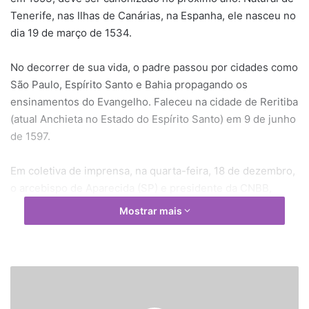
Tenerife, nas Ilhas de Canárias, na Espanha, ele nasceu no
dia 19 de março de 1534.
No decorrer de sua vida, o padre passou por cidades como
São Paulo, Espírito Santo e Bahia propagando os
ensinamentos do Evangelho. Faleceu na cidade de Reritiba
(atual Anchieta no Estado do Espírito Santo) em 9 de junho
de 1597.
Em coletiva de imprensa, na quarta-feira, 18 de dezembro,
o arcebispo de Aparecida (SP) e presidente da CNBB,
cardeal Raymundo Damasceno Assis, comentou sobre o
Mostrar mais
pedido feito pela Conferência no Brasil ao papa Francisco
para a canonização do beato Anchieta.
“Durante a visita da presidência da CNBB ao Santo Padre
P
a
no mês de outubro, entregamos uma carta com o pedido
p
da canonização deste grande apóstolo, também declarado