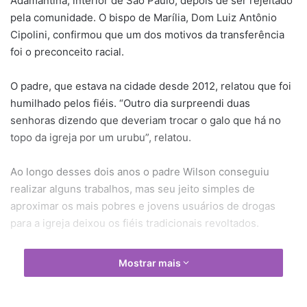
Adamantina, interior de São Paulo, depois de ser rejeitado
pela comunidade. O bispo de Marília, Dom Luiz Antônio
Cipolini, confirmou que um dos motivos da transferência
foi o preconceito racial.
O padre, que estava na cidade desde 2012, relatou que foi
humilhado pelos fiéis. “Outro dia surpreendi duas
senhoras dizendo que deveriam trocar o galo que há no
topo da igreja por um urubu”, relatou.
Ao longo desses dois anos o padre Wilson conseguiu
realizar alguns trabalhos, mas seu jeito simples de
aproximar os mais pobres e jovens usuários de drogas
para a igreja deixou os fiéis tradicionais revoltados.
Esse grupo de fiéis passou a reclamar do padre através de
Mostrar mais
cartas para o bispo de Marília, situação que se agravou
quando o padre destituiu fiéis desse grupo dos cargos de