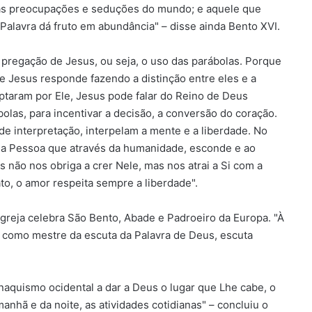
las preocupações e seduções do mundo; e aquele que
 Palavra dá fruto em abundância" – disse ainda Bento XVI.
pregação de Jesus, ou seja, o uso das parábolas. Porque
e Jesus responde fazendo a distinção entre eles e a
 optaram por Ele, Jesus pode falar do Reino de Deus
olas, para incentivar a decisão, a conversão do coração.
e interpretação, interpelam a mente e a liberdade. No
sua Pessoa que através da humanidade, esconde e ao
não nos obriga a crer Nele, mas nos atrai a Si com a
to, o amor respeita sempre a liberdade".
greja celebra São Bento, Abade e Padroeiro da Europa. "À
 como mestre da escuta da Palavra de Deus, escuta
quismo ocidental a dar a Deus o lugar que Lhe cabe, o
anhã e da noite, as atividades cotidianas" – concluiu o