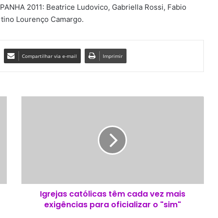
A 2011: Beatrice Ludovico, Gabriella Rossi, Fabio
artino Lourenço Camargo.
Compartilhar via e-mail
Imprimir
I
g
r
e
j
a
s
c
a
Igrejas católicas têm cada vez mais
t
exigências para oficializar o "sim"
ó
l