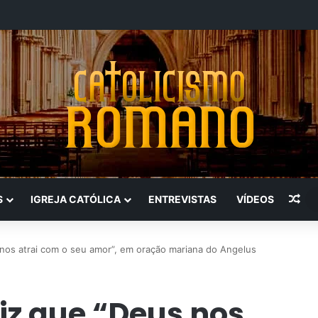
Art
S
IGREJA CATÓLICA
ENTREVISTAS
VÍDEOS
nos atrai com o seu amor”, em oração mariana do Angelus
iz que “Deus nos