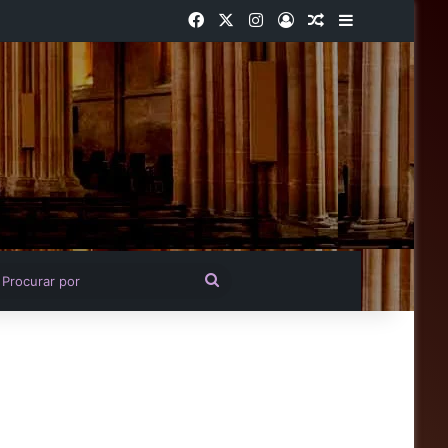
Facebook
X
Instagram
Entrar
Artigo aleatório
Barra Latera
igo aleatório
Procurar
por