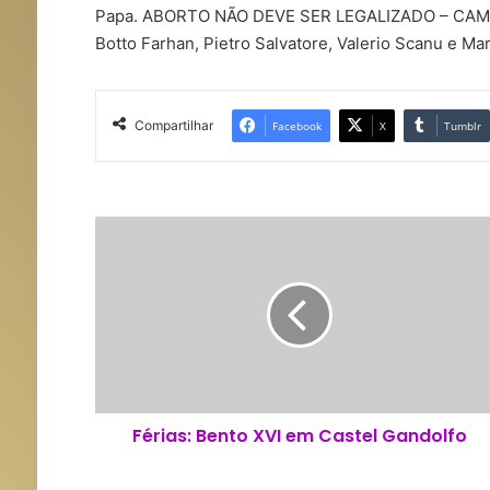
Papa. ABORTO NÃO DEVE SER LEGALIZADO – CAMPANH
Botto Farhan, Pietro Salvatore, Valerio Scanu e M
Compartilhar
Facebook
X
Tumblr
F
é
r
i
a
s
:
B
e
Férias: Bento XVI em Castel Gandolfo
n
t
o