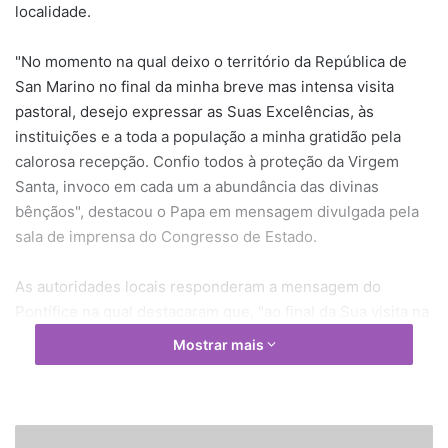
localidade.
"No momento na qual deixo o território da República de
San Marino no final da minha breve mas intensa visita
pastoral, desejo expressar as Suas Excelências, às
instituições e a toda a população a minha gratidão pela
calorosa recepção. Confio todos à proteção da Virgem
Santa, invoco em cada um a abundância das divinas
bênçãos", destacou o Papa em mensagem divulgada pela
sala de imprensa do Congresso de Estado.
As autoridades locais responderam a mensagem do
Pontífice na qual destacaram que, "ao final da Sua visita na
Diocese de São Marino, desejamos expressar para Sua
Mostrar mais
Santidade os sentimentos mais profundos de sincera
gratidão pela grandíssima honra que o Senhor quis render
para a República e confirmar que a Sua vinda, a Sua
palavra e a Sua Benção constituem um dom precioso para
V