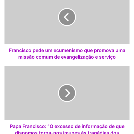
a
n
c
i
s
c
o
p
Francisco pede um ecumenismo que promova uma
e
missão comum de evangelização e serviço
d
e
P
u
a
m
p
e
a
c
F
u
r
m
a
e
n
n
c
i
i
Papa Francisco: “O excesso de informação de que
s
s
dispomos torna-nos imunes às tragédias dos