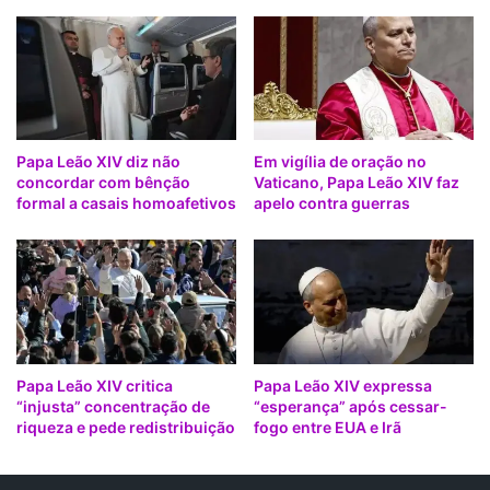
d
c
o
i
N
a
a
i
i
s
r
"
o
p
b
Papa Leão XIV diz não
Em vigília de oração no
a
concordar com bênção
Vaticano, Papa Leão XIV faz
i
r
formal a casais homoafetivos
apelo contra guerras
:
a
“
m
N
i
ã
m
o
,
c
d
a
i
i
z
Papa Leão XIV critica
Papa Leão XIV expressa
a
P
“injusta” concentração de
“esperança” após cessar-
m
a
riqueza e pede redistribuição
fogo entre EUA e Irã
n
p
o
a
‘
F