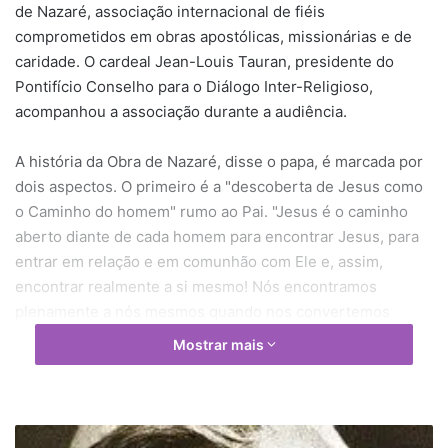
de Nazaré, associação internacional de fiéis
comprometidos em obras apostólicas, missionárias e de
caridade. O cardeal Jean-Louis Tauran, presidente do
Pontifício Conselho para o Diálogo Inter-Religioso,
acompanhou a associação durante a audiência.
A história da Obra de Nazaré, disse o papa, é marcada por
dois aspectos. O primeiro é a "descoberta de Jesus como
o Caminho do homem" rumo ao Pai. "Jesus é o caminho
aberto diante de cada homem para encontrar Jesus, para
entrar em relação e em comunhão com Ele e, assim,
encontrar realmente a si mesmo! Nós encontramos
plenamente a nós mesmos quando nos convertemos
plenamente em filhos do nosso Pai, e isto acontece graças
Mostrar mais
a Jesus: por isso Ele morreu na cruz".
O Santo Padre destacou que "a alegria" é o segundo
aspecto que marca a história desta associação. "Quando
S