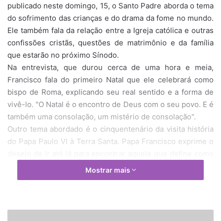
publicado neste domingo, 15, o Santo Padre aborda o tema
do sofrimento das crianças e do drama da fome no mundo.
Ele também fala da relação entre a Igreja católica e outras
confissões cristãs, questões de matrimônio e da família
que estarão no próximo Sínodo.
Na entrevista, que durou cerca de uma hora e meia,
Francisco fala do primeiro Natal que ele celebrará como
bispo de Roma, explicando seu real sentido e a forma de
vivê-lo. "O Natal é o encontro de Deus com o seu povo. E é
também uma consolação, um mistério de consolação".
Outro tema abordado é o cinquentenário da visita história
do Papa Paulo VI à Terra Santa. Papa Francisco exprime o
desejo de ir até lá para encontrar aquele que define como
seu "irmão Bartolomeu, patriarca de Constantinopla".
Mostrar mais
Francisco também fala do sofrimento inocente de crianças,
uma dor que é visível também nas situações de fome. O
Papa convida a chocar-se com a indiferença e evitar o
desperdício. Sua bússola é a Doutrina Social da Igreja,
P