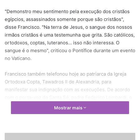
"Demonstro meu sentimento pela execução dos cristãos
egípcios, assassinados somente porque são cristãos",
disse Francisco. "Na terra de Jesus, o sangue dos nossos
irmãos cristãos é uma testemunha que grita. São católicos,
ortodoxos, coptas, luteranos… isso não interessa. O
sangue é o mesmo", criticou o Pontífice durante um evento
no Vaticano.
Francisco também telefonou hoje ao patriarca da Igreja
Ortodoxa Copta, Tawadros II de Alexandria, para
manifestar sua indignação com as execuções. De acordo
com o porta-voz da Santa Sé, padre Federico Lombardi, o
Papa assegurou suas orações às vítimas do EI e disse que
Mostrar mais
se "unirá espiritualmente" às rezas em nome dos cristãos
mortos. O EI divulgou recentemente um vídeo com a
decapitação dos 20 cristãos egípcios sequestrados na
Líbia. Em resposta, o governo do Egito iniciou um
P