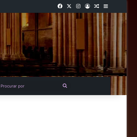
Facebook
X
Instagram
Entrar
Artigo aleatório
Barra Latera
igo aleatório
Procurar
por