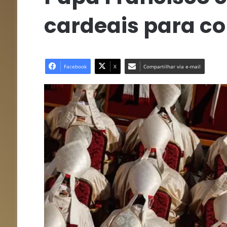
cardeais para co
Facebook
X
Compartilhar via e-mail