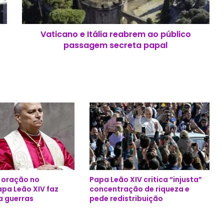
n
o
e
Vaticano e Itália reabrem ao público
I
passagem secreta papal
t
á
l
i
a
r
e
a
b
r
e
m
a
e oração no
Papa Leão XIV critica “injusta”
o
apa Leão XIV faz
concentração de riqueza e
p
a guerras
pede redistribuição
ú
b
l