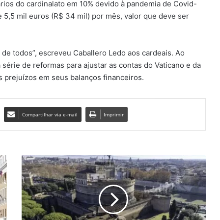
ários do cardinalato em 10% devido à pandemia de Covid-
 5,5 mil euros (R$ 34 mil) por mês, valor que deve ser
 de todos”, escreveu Caballero Ledo aos cardeais. Ao
série de reformas para ajustar as contas do Vaticano e da
 prejuízos em seus balanços financeiros.
Compartilhar via e-mail
Imprimir
V
a
t
i
c
a