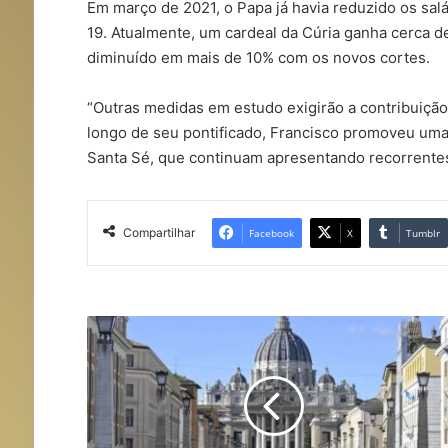
Em março de 2021, o Papa já havia reduzido os sal
19. Atualmente, um cardeal da Cúria ganha cerca de
diminuído em mais de 10% com os novos cortes.
“Outras medidas em estudo exigirão a contribuição
longo de seu pontificado, Francisco promoveu uma 
Santa Sé, que continuam apresentando recorrentes
Compartilhar
Facebook
X
Tumblr
R
o
m
a
i
n