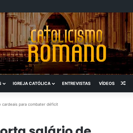
Art
S
IGREJA CATÓLICA
ENTREVISTAS
VÍDEOS
e cardeais para combater déficit
orta salário de