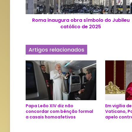
a
u
g
Roma inaugura obra símbolo do Jubileu
u
católico de 2025
r
a
o
b
Artigos relacionados
r
a
s
í
m
b
o
l
o
Papa Leão XIV diz não
Em vigília d
d
concordar com bênção formal
Vaticano, P
o
a casais homoafetivos
apelo contr
J
u
b